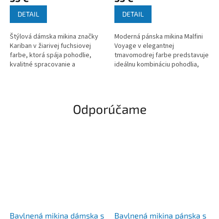
DETAIL
DETAIL
Štýlová dámska mikina značky
Moderná pánska mikina Malfini
Kariban v žiarivej fuchsiovej
Voyage v elegantnej
farbe, ktorá spája pohodlie,
tmavomodrej farbe predstavuje
kvalitné spracovanie a
ideálnu kombináciu pohodlia,
reprezentatívny vzhľad. Mikina
kvality a reprezentatívneho
je doplnená o prémiové
vzhľadu. Mikina je doplnená o
vyšívané...
kvalitné...
Odporúčame
Bavlnená mikina dámska s
Bavlnená mikina pánska s