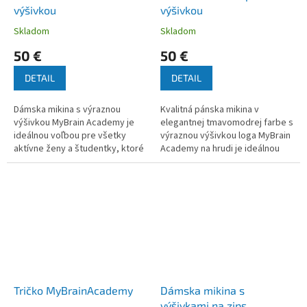
výšivkou
výšivkou
Skladom
Skladom
50 €
50 €
DETAIL
DETAIL
Dámska mikina s výraznou
Kvalitná pánska mikina v
výšivkou MyBrain Academy je
elegantnej tmavomodrej farbe s
ideálnou voľbou pre všetky
výraznou výšivkou loga MyBrain
aktívne ženy a študentky, ktoré
Academy na hrudi je ideálnou
chcú spojiť pohodlie s hravým a
voľbou pre tých, ktorí chcú
moderným dizajnom. Vďaka...
spojiť pohodlie, praktickosť a...
Tričko MyBrainAcademy
Dámska mikina s
výšivkami na zips