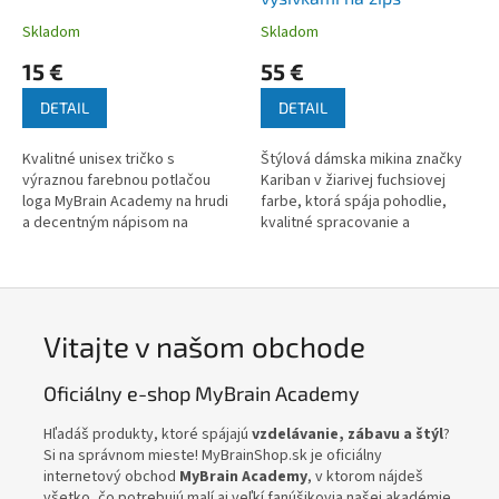
Skladom
Skladom
15 €
55 €
DETAIL
DETAIL
Kvalitné unisex tričko s
Štýlová dámska mikina značky
výraznou farebnou potlačou
Kariban v žiarivej fuchsiovej
loga MyBrain Academy na hrudi
farbe, ktorá spája pohodlie,
a decentným nápisom na
kvalitné spracovanie a
zátylku. Ideálne na každodenné
reprezentatívny vzhľad. Mikina
nosenie, ako aj ako súčasť
je doplnená o prémiové
školského...
vyšívané...
Vitajte v našom obchode
Oficiálny e-shop MyBrain Academy
Hľadáš produkty, ktoré spájajú
vzdelávanie, zábavu a štýl
?
Si na správnom mieste! MyBrainShop.sk je oficiálny
internetový obchod
MyBrain Academy
, v ktorom nájdeš
všetko, čo potrebujú malí aj veľkí fanúšikovia našej akadémie