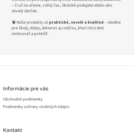
– či už na učenie, voľný čas, školské podujatia alebo ako
skvelý darček.
🧠 Naše produkty sú
praktické, veselé a kvalitné
– ideálne
pre školy, kluby, lektorov aj rodičov, ktorí chcú deti
motivovať a potešiť.
Z
á
p
ä
Informácie pre vás
t
Obchodné podmienky
i
Podmienky ochrany osobných údajov
e
Kontakt