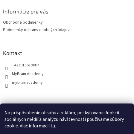
p
ä
Informácie pre vás
t
Obchodné podmienky
i
Podmienky ochrany osobných údajov
e
Kontakt
+421915619007
MyBrain Academy
mybrainacademy
Facebook
Na prispôsobenie obsahu a reklám, poskytovanie funkcií
sociálnych médií a analýzu návštevnosti používame súbory
cookie. Viac informácií
tu
.