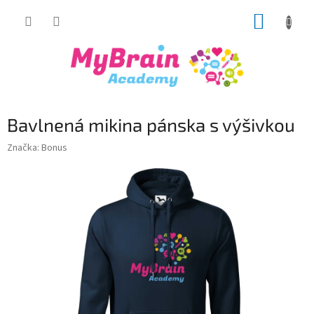
Prejsť
NÁKUP
na
obsah
KOŠÍK
Bavlnená mikina pánska s výšivkou
Značka:
Bonus