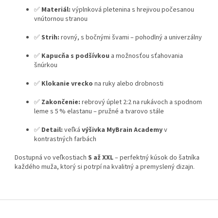
✅
Materiál:
výplnková pletenina s hrejivou počesanou
vnútornou stranou
✅
Strih:
rovný, s bočnými švami – pohodlný a univerzálny
✅
Kapucňa s podšívkou
a možnosťou sťahovania
šnúrkou
✅
Klokanie vrecko
na ruky alebo drobnosti
✅
Zakončenie:
rebrový úplet 2:2 na rukávoch a spodnom
leme s 5 % elastanu – pružné a tvarovo stále
✅
Detail:
veľká
výšivka MyBrain Academy
v
kontrastných farbách
Dostupná vo veľkostiach
S až XXL
– perfektný kúsok do šatníka
každého muža, ktorý si potrpí na kvalitný a premyslený dizajn.
Z
á