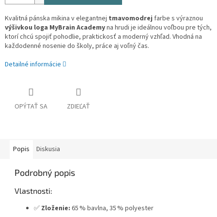
Kvalitná pánska mikina v elegantnej
tmavomodrej
farbe s výraznou
výšivkou loga MyBrain Academy
na hrudi je ideálnou voľbou pre tých,
ktorí chcú spojiť pohodlie, praktickosť a moderný vzhľad. Vhodná na
každodenné nosenie do školy, práce aj voľný čas.
Detailné informácie
OPÝTAŤ SA
ZDIEĽAŤ
Popis
Diskusia
Podrobný popis
Vlastnosti:
✅
Zloženie:
65 % bavlna, 35 % polyester