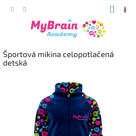
Prejsť
NÁKUP
na
obsah
KOŠÍK
Športová mikina celopotlačená
detská