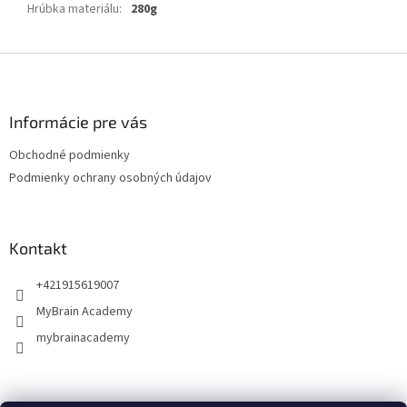
Hrúbka materiálu
:
280g
Z
á
p
ä
Informácie pre vás
t
Obchodné podmienky
i
Podmienky ochrany osobných údajov
e
Kontakt
+421915619007
MyBrain Academy
mybrainacademy