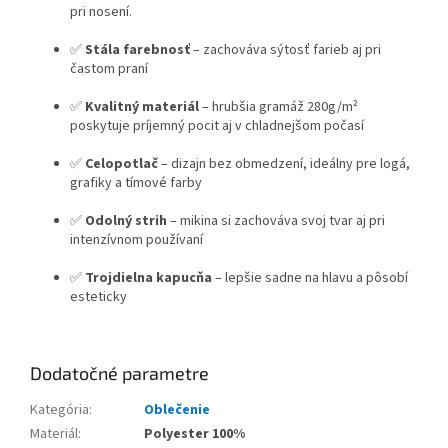
pri nosení.
✅
Stála farebnosť
– zachováva sýtosť farieb aj pri
častom praní
✅
Kvalitný materiál
– hrubšia gramáž 280g/m²
poskytuje príjemný pocit aj v chladnejšom počasí
✅
Celopotlač
– dizajn bez obmedzení, ideálny pre logá,
grafiky a tímové farby
✅
Odolný strih
– mikina si zachováva svoj tvar aj pri
intenzívnom používaní
✅
Trojdielna kapucňa
– lepšie sadne na hlavu a pôsobí
esteticky
Dodatočné parametre
Kategória
:
Oblečenie
Materiál
:
Polyester 100%