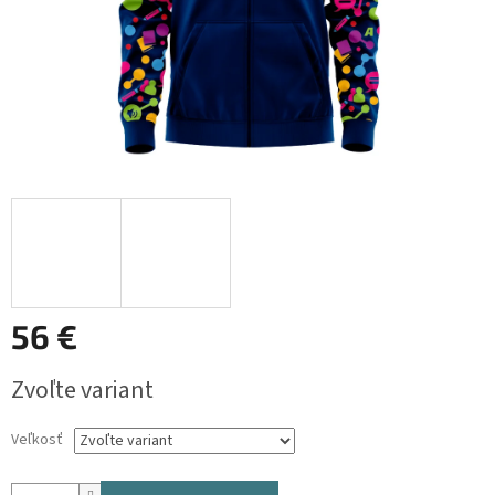
56 €
Jednotková
Zvoľte variant
cena:
Veľkosť