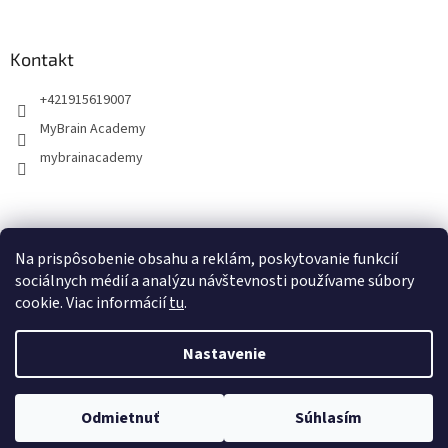
Kontakt
+421915619007
MyBrain Academy
mybrainacademy
Facebook
Na prispôsobenie obsahu a reklám, poskytovanie funkcií
sociálnych médií a analýzu návštevnosti používame súbory
cookie. Viac informácií
tu
.
Vytvoril Shoptet
Nastavenie
Copyright 2026
MyBrainShop
. Všetky práva vyhradené.
Upraviť
Odmietnuť
Súhlasím
nastavenie cookies