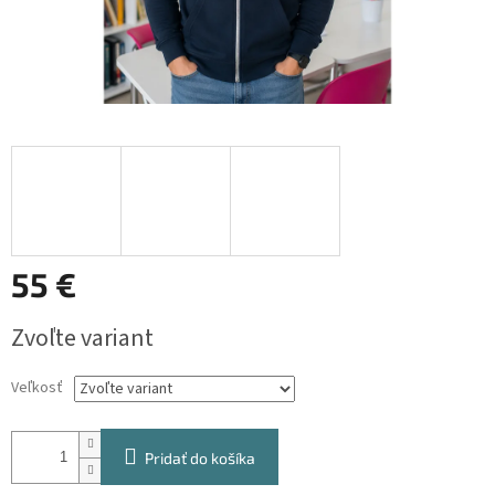
55 €
Jednotková
Zvoľte variant
cena:
Veľkosť
Pridať do košíka