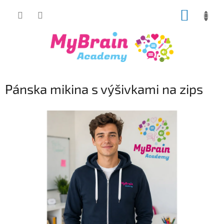
Prejsť
NÁKUP
na
obsah
KOŠÍK
Pánska mikina s výšivkami na zips