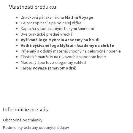
Vlastnosti produktu
Značková pánska mikina
Malfini Voyage
Celorozopínací zips po celej dĺžke
Kapucňa s kontrastnými bielymi šnúrkami
Dve praktické predné vrecká
Vyšívané logo MyBrain Academy na hrudi
Veľké vyšívané logo MyBrain Academy na chrbte
Príjemný a odolný materiál vhodný na celoročné nosenie
Elastické manžety na rukávoch a spodnom leme
Moderný športovo-elegantný vzhľad
Farba:
Voyage (tmavomodrá)
Z
á
p
ä
Informácie pre vás
t
Obchodné podmienky
i
Podmienky ochrany osobných údajov
e