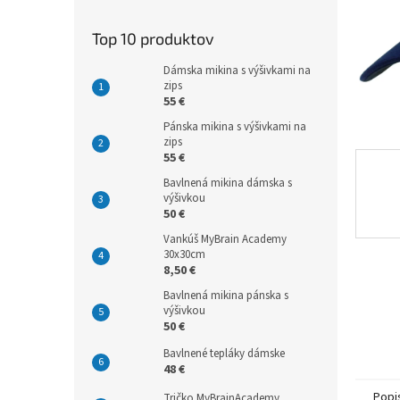
Top 10 produktov
Dámska mikina s výšivkami na
zips
55 €
Pánska mikina s výšivkami na
zips
55 €
Bavlnená mikina dámska s
výšivkou
50 €
Vankúš MyBrain Academy
30x30cm
8,50 €
Bavlnená mikina pánska s
výšivkou
50 €
Bavlnené tepláky dámske
48 €
Popi
Tričko MyBrainAcademy