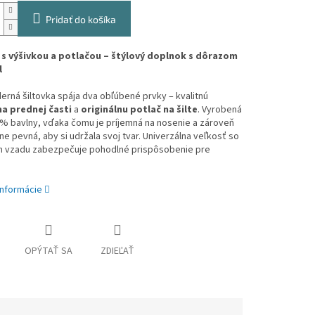
Pridať do košíka
 s výšivkou a potlačou – štýlový doplnok s dôrazom
l
rná šiltovka spája dva obľúbené prvky – kvalitnú
na prednej časti
a
originálnu potlač na šilte
. Vyrobená
 % bavlny, vďaka čomu je príjemná na nosenie a zároveň
e pevná, aby si udržala svoj tvar. Univerzálna veľkosť so
m vzadu zabezpečuje pohodlné prispôsobenie pre
informácie
OPÝTAŤ SA
ZDIEĽAŤ