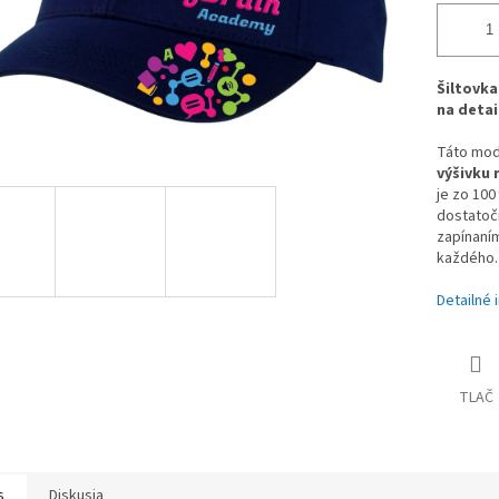
Šiltovka
na detai
Táto mode
výšivku 
je zo 100
dostatočn
zapínaní
každého.
Detailné 
TLAČ
s
Diskusia