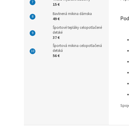
15 €
Bavlnená mikina dámska
Pod
49 €
Športové tepláky celopotlačené
detské
37 €
Športová mikina celopotlačená
detská
56 €
Spoj
Z