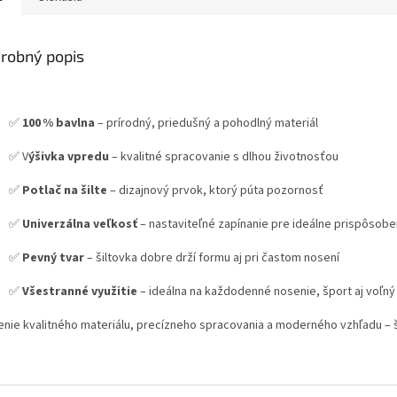
robný popis
✅
100 % bavlna
– prírodný, priedušný a pohodlný materiál
✅ V
ýšivka vpredu
– kvalitné spracovanie s dlhou životnosťou
✅
Potlač na šilte
– dizajnový prvok, ktorý púta pozornosť
✅
Univerzálna veľkosť
– nastaviteľné zapínanie pre ideálne prispôsobe
✅
Pevný tvar
– šiltovka dobre drží formu aj pri častom nosení
✅
Všestranné využitie
– ideálna na každodenné nosenie, šport aj voľný
enie kvalitného materiálu, precízneho spracovania a moderného vzhľadu – ši